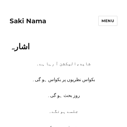
Saki Nama
MENU
اشارہ
شاید،الیکشن آ رہا ہے۔
بکواس نظریوں پر بکواس ہو گی۔
روز بحث ہو گی۔
جلسے ہونگے۔