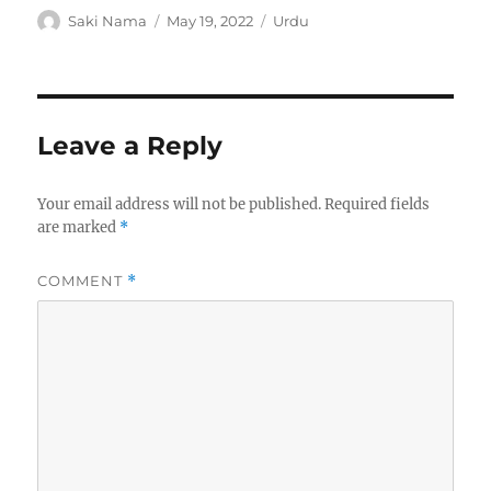
Author
Posted
Categories
Saki Nama
May 19, 2022
Urdu
on
Leave a Reply
Your email address will not be published.
Required fields
are marked
*
COMMENT
*