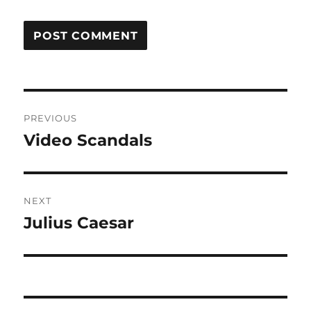
Post
PREVIOUS
navigation
Video Scandals
Previous
post:
NEXT
Julius Caesar
Next
post: